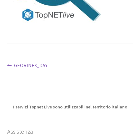
Home
Il mio account
La configurazione
La registrazione
Navigazione
Articolo
GEORINEX_DAY
La rete ed i servizi
precedente:
articoli
Le FAQ
Privacy Policy
I servizi Topnet Live sono utilizzabili nel territorio italiano
Richiesta Assistenza
Assistenza
Shop