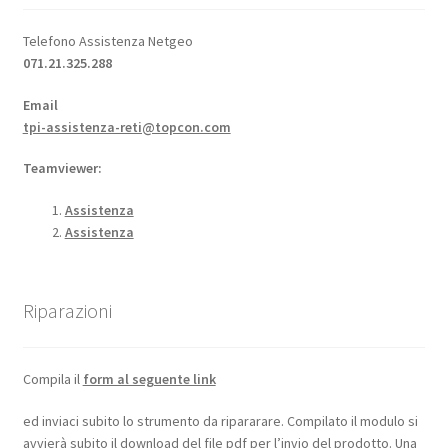
Telefono Assistenza Netgeo
Sospensione
071.21.325.288
Usato Topcon
Email
tpi-assistenza-reti@topcon.com
Teamviewer:
Assistenza
Assistenza
Riparazioni
Compila il
form al seguente link
ed inviaci subito lo strumento da ripararare. Compilato il modulo si
avvierà subito il download del file pdf per l’invio del prodotto. Una