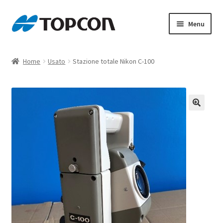
Vai
Vai
Menu
alla
al
navigazione
contenuto
Home
Home
Usato
Stazione totale Nikon C-100
Black Friday
Carrello
Cassa
Chi siamo
Condizioni di Vendita
Contatti