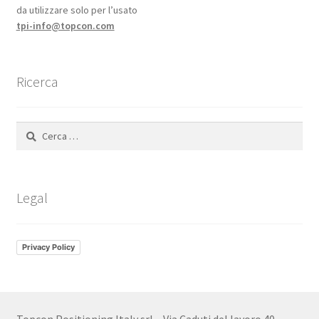
da utilizzare solo per l’usato
tpi-info@topcon.com
Ricerca
Ricerca
per:
Legal
Privacy Policy
Topcon Positioning Italy srl – Via Caduti del lavoro 40 –