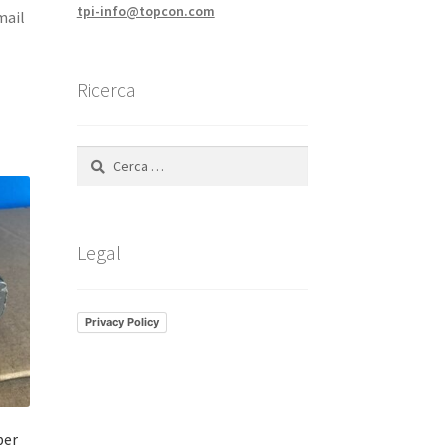
tpi-info@topcon.com
mail
Ricerca
Ricerca
per:
Legal
Privacy Policy
per