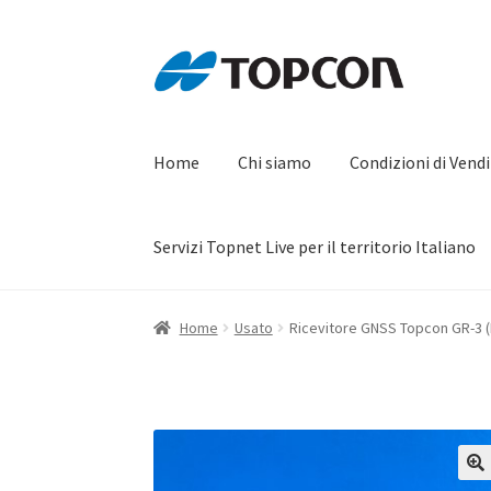
Vai
Vai
alla
al
navigazione
contenuto
Home
Chi siamo
Condizioni di Vend
Servizi Topnet Live per il territorio Italiano
Home
Black Friday
Carrello
Cassa
Chi siamo
C
Home
Usato
Ricevitore GNSS Topcon GR-3 (
La registrazione
La rete ed i servizi
Le FAQ
Pr