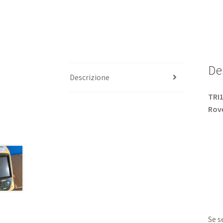
De
Descrizione
TRI1
Rove
Se s