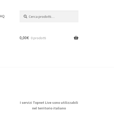
Cerca:
Cerca
FAQ
0,00
€
0 prodotti
one
I servizi Topnet Live sono utilizzabili
nel territorio italiano