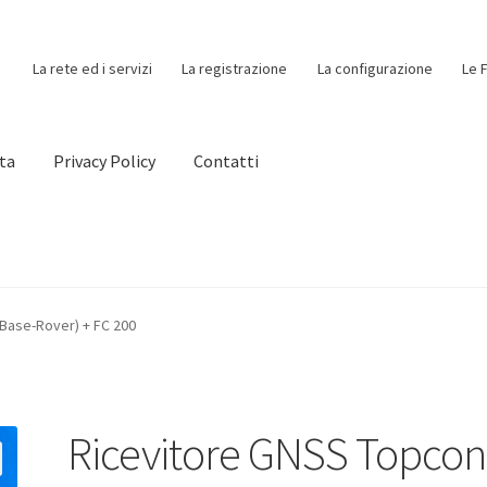
La rete ed i servizi
La registrazione
La configurazione
Le 
ita
Privacy Policy
Contatti
ondizioni di Vendita
Contatti
Home
Il mio account
La configurazi
Base-Rover) + FC 200
ivacy Policy
Richiesta Assistenza
Shop
Sospensione
Usato Topcon
Ricevitore GNSS Topcon